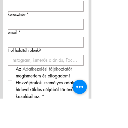
keresztnév
*
email
*
Hol halottál rólunk?
Az 
Adatkezelési tájékoztatót 
megismertem és elfogadom! 
Hozzájárulok személyes adataim 
hírlevélküldés céljából történő 
kezeléséhez.
*
Feliratkozás
ÁSZF/Terms & Conditions