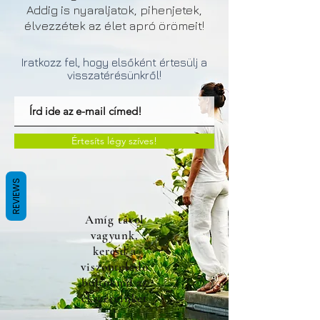
Addig is nyaraljatok, pihenjetek,
élvezzétek az élet apró örömeit!
Iratkozz fel, hogy elsőként értesülj a
visszatérésünkről!
Értesíts légy szíves!
REVIEWS
Amíg távol
vagyunk,
keresd a
viszonteladó
boltoknál az
ékszereinket
!