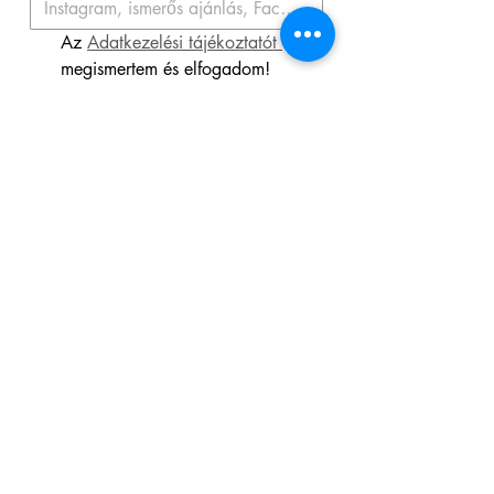
Az 
Adatkezelési tájékoztatót 
megismertem és elfogadom! 
Hozzájárulok személyes adataim 
hírlevélküldés céljából történő 
kezeléséhez.
*
Feliratkozás
ÁSZF/Terms & Conditions
Adatkezelési tájékoztató/Privacy Policy
Privacy Policy
Elállás a szerződéstől
Visszatérítés/Refund policy
Szállítás/Delivery
policy