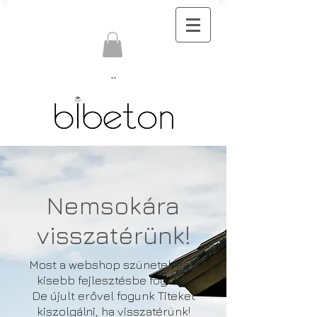
..
Nemsokára
visszatérünk!
Most a webshop szünetel, egy
kisebb fejlesztésbe fogunk!
De újult erővel fogunk Titeket
kiszolgálni, ha visszatérünk!