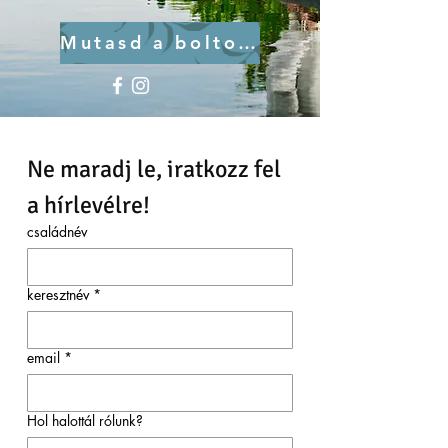
Mutasd a boltokat
Ne maradj le, iratkozz fel 
a hírlevélre!
családnév
keresztnév
*
email
*
Hol halottál rólunk?