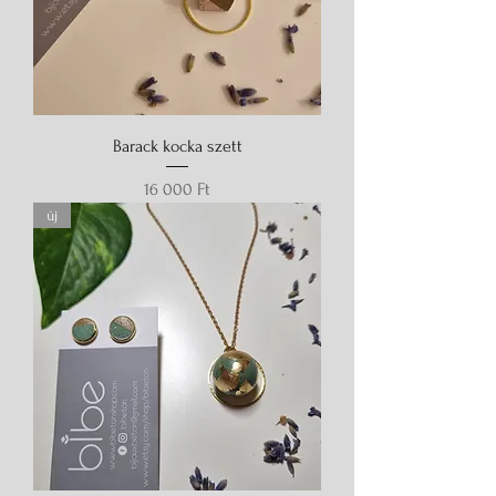
Barack kocka szett
Ár
16 000 Ft
új