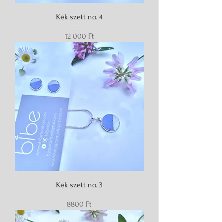
Kék szett no. 4
Ár
12 000 Ft
Kék szett no. 3
Ár
8800 Ft