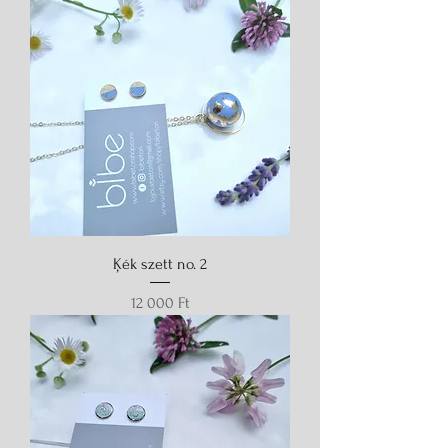
Ķék szett no. 2
Ár
12 000 Ft