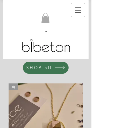
..
SHOP all
új