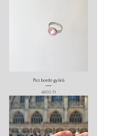
Pici bordó gyűrű
Ár
4800 Ft