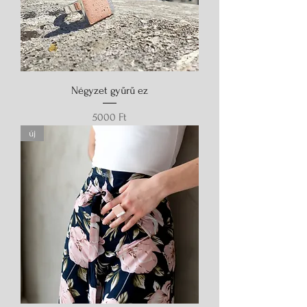
Négyzet gyűrű ez
Ár
5000 Ft
új