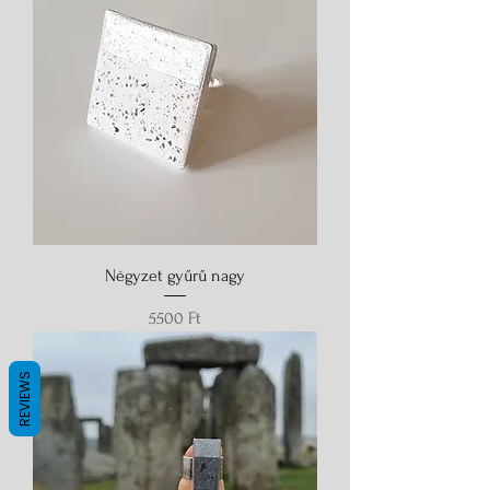
Négyzet gyűrű nagy
Ár
5500 Ft
REVIEWS