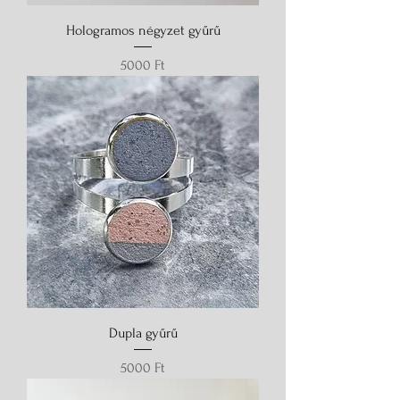
Hologramos négyzet gyűrű
Ár
5000 Ft
Dupla gyűrű
Ár
5000 Ft