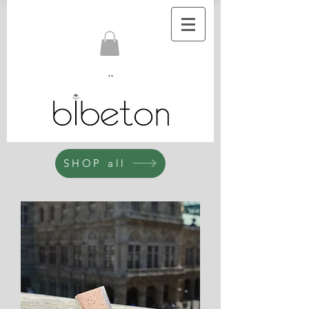
..
SHOP all