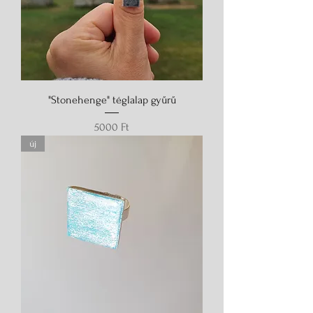
"Stonehenge" téglalap gyűrű
Ár
5000 Ft
új