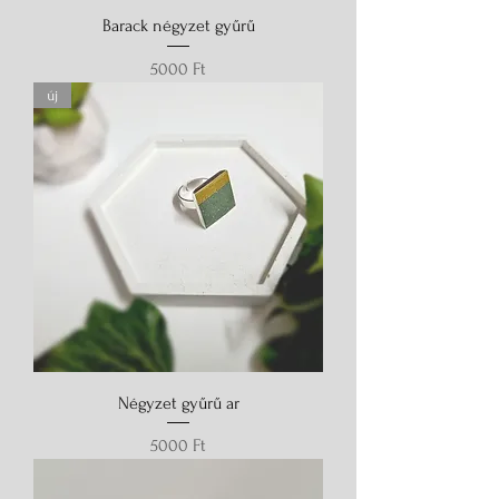
Barack négyzet gyűrű
Ár
5000 Ft
új
Négyzet gyűrű ar
Ár
5000 Ft