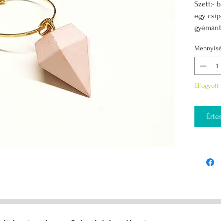
Szett:- 
egy csip
gyémánt 
típusú l
Mennyis
Elfogyott
Érte