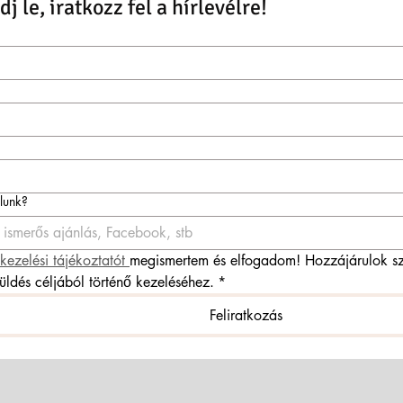
j le, iratkozz fel a hírlevélre!
ólunk?
kezelési tájékoztatót 
megismertem és elfogadom! Hozzájárulok sz
küldés céljából történő kezeléséhez.
*
Feliratkozás