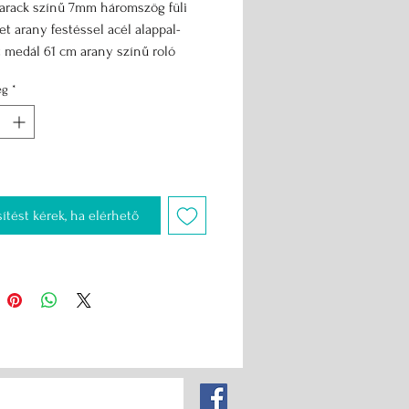
barack színű 7mm háromszög füli 
et arany festéssel acél alappal-
medál 61 cm arany színű roló 
ánccal
ég
*
sítést kérek, ha elérhető