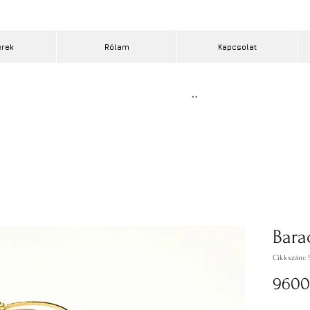
erek
Rólam
Kapcsolat
..
Bara
Cikkszám: 
9600