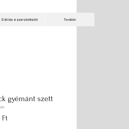
Elállás a szerződéstől
További
ck gyémánt szett
SZ6
Ár
 Ft