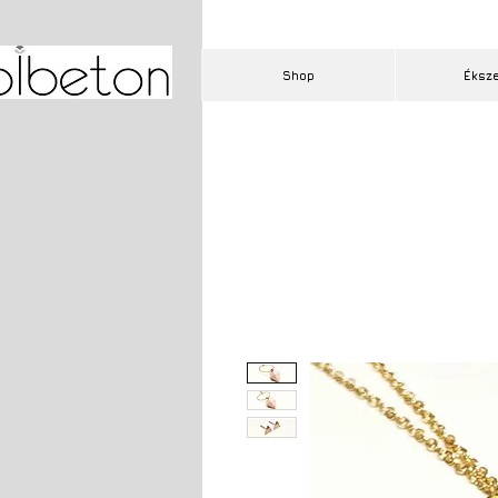
Shop
Éksz