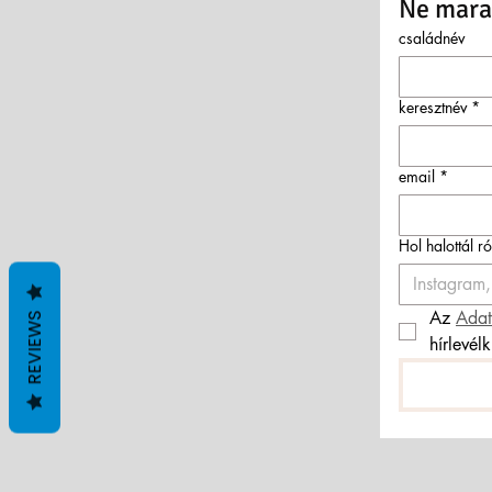
Ne marad
családnév
keresztnév
*
email
*
Hol halottál r
Az 
Adat
REVIEWS
hírlevél