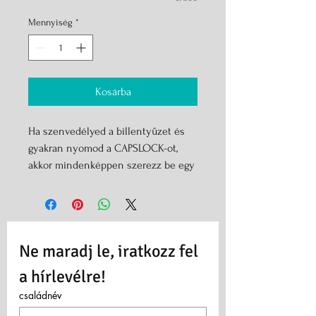
Mennyiség
*
Kosárba
Ha szenvedélyed a billentyűzet és
gyakran nyomod a CAPSLOCK-ot,
akkor mindenképpen szerezz be egy
ilyen medált. Ha férfi vagy, akkor
legalább a barátnődnek, vagy az
anyukádnak vásárolj!
Csiszolatlan formában rendehető,
Ne maradj le, iratkozz fel 
cserébe viszont a szívárvány minden
színében kapható és még a lánc
a hírlevélre!
hosszúságát is megválaszthatod.
családnév
Remek ajándék bármilyen alkalomra.