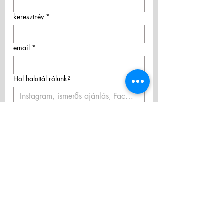
CAPS medál kígyóláncon
A medál 2,5 cm
keresztnév
*
A termék kézzel készült.
A medál különböző színekben
email
*
rendelhető.
A kígyólánc rendelhető a
következő méretekben:
Hol halottál rólunk?
-43 cm
-51 cm javasolt méret
-61 cm
Az 
Adatkezelési tájékoztatót 
-76 cm
megismertem és elfogadom! 
Hozzájárulok személyes adataim 
hírlevélküldés céljából történő 
kezeléséhez.
*
Feliratkozás
ÁSZF/Terms & Conditions