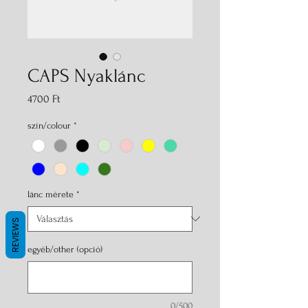
CAPS Nyaklánc
Ár
4700 Ft
szín/colour
*
lánc mérete
*
REVIEWS
egyéb/other (opció)
0/500