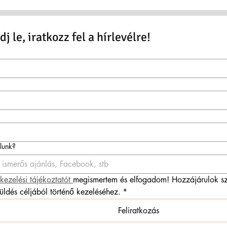
j le, iratkozz fel a hírlevélre!
ólunk?
kezelési tájékoztatót 
megismertem és elfogadom! Hozzájárulok sz
küldés céljából történő kezeléséhez.
*
Feliratkozás