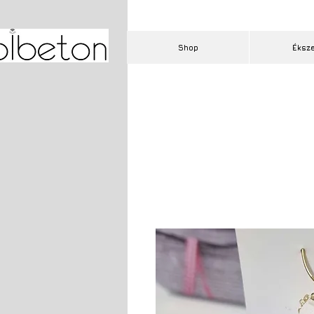
Shop
Éksz