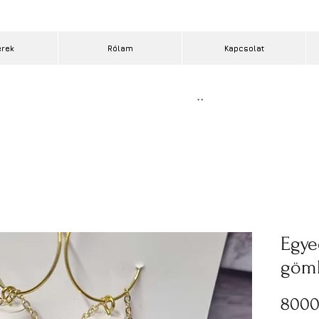
erek
Rólam
Kapcsolat
..
Egye
göm
8000