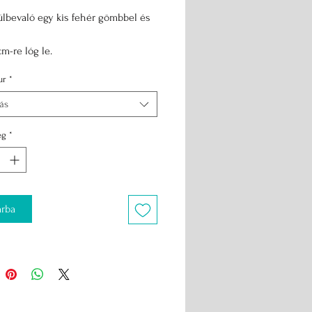
ülbevaló egy kis fehér gömbbel és
cm-re lóg le.
nu gombbel is kerheto.
ur
*
tás
ég
*
rba