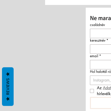
Ne marad
családnév
keresztnév
*
email
*
Hol halottál r
REVIEWS
Az 
Adat
hírlevél