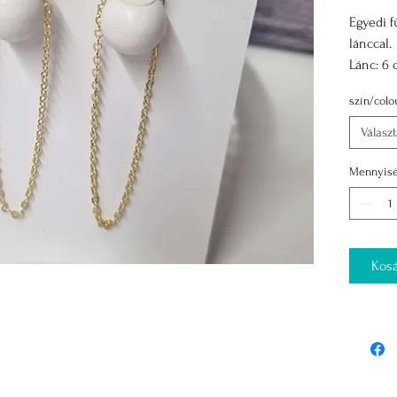
Egyedi f
lánccal.
Lánc: 6 
Mas szi
szín/colo
Válasz
Mennyis
Kosá