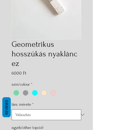
Geometrikus
hosszúkás nyaklánc
ez
Ár
6000 Ft
szín/colour
*
REVIEWS
lánc mérete
*
egyéb/other (opció)