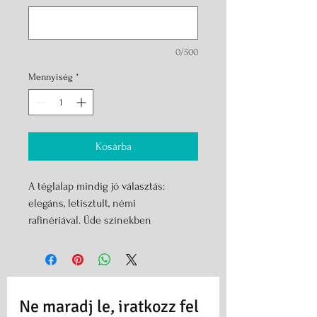
0/500
Mennyiség
*
Kosárba
A téglalap mindig jó választás:
elegáns, letisztult, némi
rafinériával. Üde színekben
ezüstfestéssel rendelhető.
A medál méretei:
hossz: 70 mm
Szèlessége: 15mm
Ne maradj le, iratkozz fel 
Vastagsága: 4 mm.