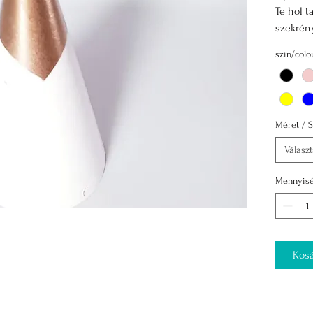
Te hol t
szekrén
méltó he
szín/colo
Méretek
47 mm
67 m
77 mm
Méret / S
Válasz
Mennyis
Kosá