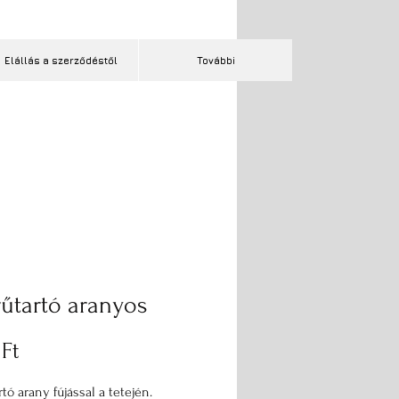
Elállás a szerződéstől
További
űtartó aranyos
Ár
Ft
tó arany fújással a tetején.