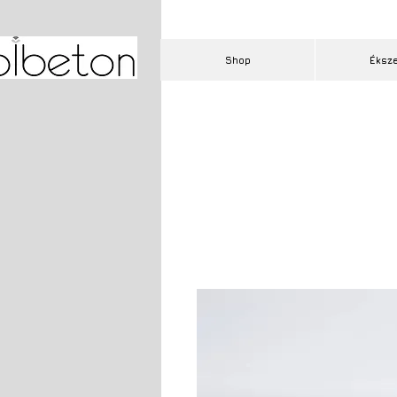
Shop
Éksz