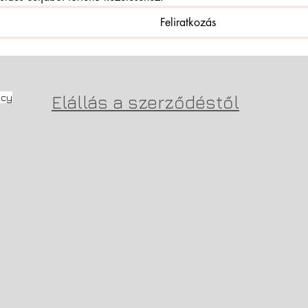
Feliratkozás
icy
Elállás a szerződéstől