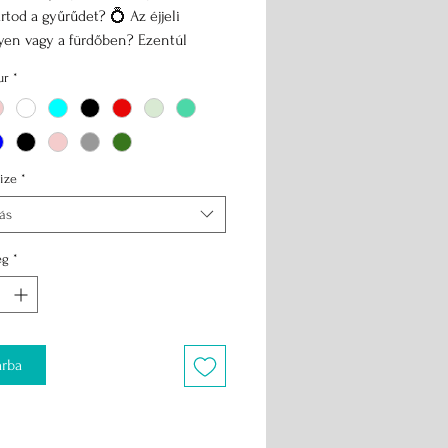
artod a gyűrűdet? 💍 Az éjjeli
yen vagy a fürdőben? Ezentúl
lyre kerülhetnek.
ur
*
:
 / 3350 Ft
m / 3500 Ft
 / 3650 Ft
ize
*
tás
ég
*
rba