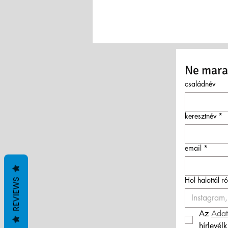
Ne marad
családnév
keresztnév
*
email
*
Hol halottál r
REVIEWS
Az 
Adat
hírlevél