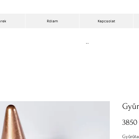
erek
Rólam
Kapcsolat
..
Gyűr
3850 
Gyűrűtar