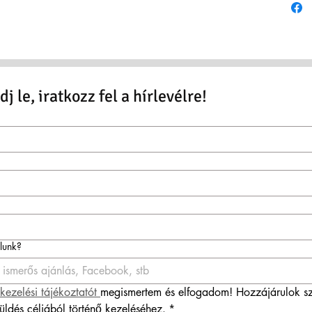
j le, iratkozz fel a hírlevélre!
ólunk?
kezelési tájékoztatót 
megismertem és elfogadom! Hozzájárulok sz
küldés céljából történő kezeléséhez.
*