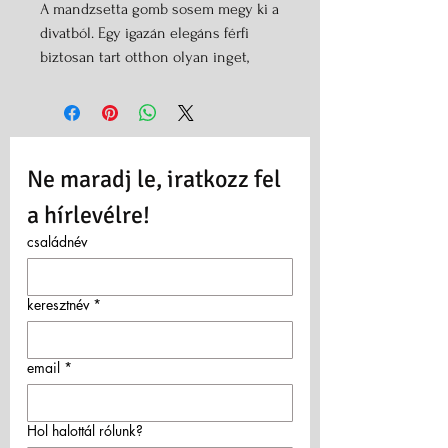
A mandzsetta gomb sosem megy ki a
divatból. Egy igazán elegáns férfi
biztosan tart otthon olyan inget,
amelyhez mandzsetta gomb kell.
Ha építész vagy, esetleg a beton
szerelmese akkor biztosan BIBETON-
ból kell mandzsetta gombot
Ne maradj le, iratkozz fel 
választanod. Feleségek, barátnők - ez
garantáltan ideális ajándék!
a hírlevélre!
Beton mandzsetta méretei:
családnév
1,7*1,7 cm
Különböző színekben érhető el. A
legördülő menüben lehet
keresztnév
*
kiválasztani.
A felület minden esetben lecsiszolt
email
*
és szürke festett, ha máshogy
szeretnéd, írj az egyéb rovatba.
Hol halottál rólunk?