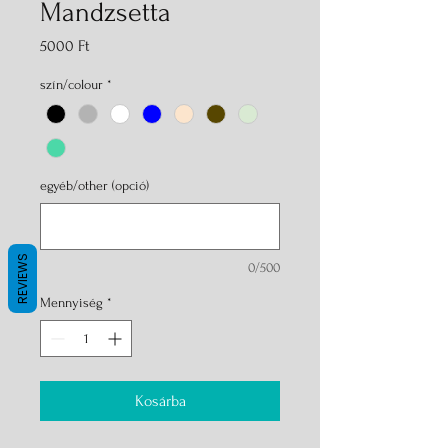
Mandzsetta
Ár
5000 Ft
szín/colour
*
egyéb/other (opció)
REVIEWS
0/500
Mennyiség
*
Kosárba