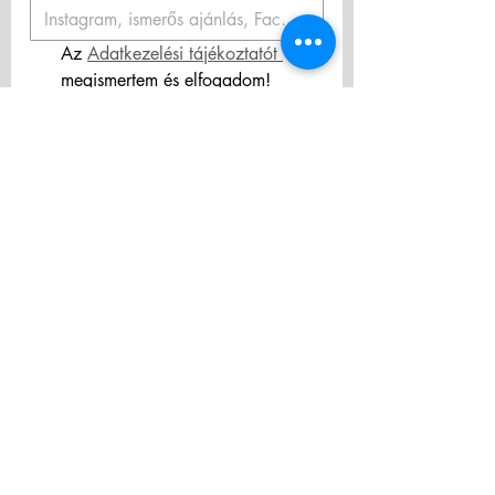
Az 
Adatkezelési tájékoztatót 
megismertem és elfogadom! 
Hozzájárulok személyes adataim 
hírlevélküldés céljából történő 
kezeléséhez.
*
Feliratkozás
ÁSZF/Terms & Conditions
Adatkezelési tájékoztató/Privacy Policy
Privacy Policy
Elállás a szerződéstől
Visszatérítés/Refund policy
Szállítás/Delivery
policy