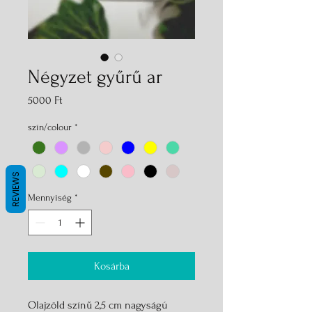
Négyzet gyűrű ar
Ár
5000 Ft
szín/colour
*
REVIEWS
Mennyiség
*
Kosárba
Olajzöld színű 2,5 cm nagyságú