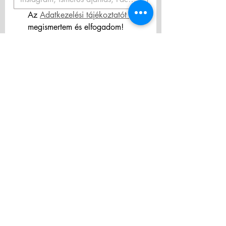
Az 
Adatkezelési tájékoztatót 
megismertem és elfogadom! 
Hozzájárulok személyes adataim 
hírlevélküldés céljából történő 
kezeléséhez.
*
Feliratkozás
ÁSZF/Terms & Conditions
Adatkezelési tájékoztató/Privacy Policy
Privacy Policy
Elállás a szerződéstől
Visszatérítés/Refund policy
Szállítás/Delivery
policy