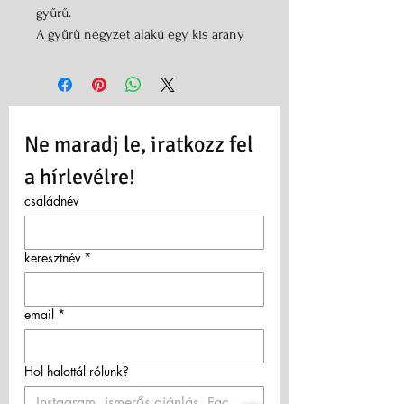
gyűrű.
A gyűrű négyzet alakú egy kis arany
festéssel
Több színben választható
Ne maradj le, iratkozz fel 
a hírlevélre!
családnév
keresztnév
*
email
*
Hol halottál rólunk?