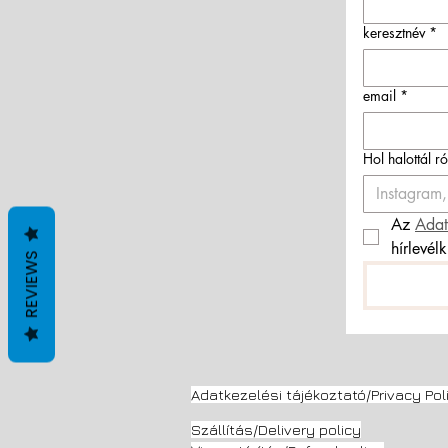
keresztnév
*
email
*
Hol halottál r
Az 
Adat
hírlevél
REVIEWS
Adatkezelési tájékoztató/Privacy Pol
Szállítás/Delivery
policy