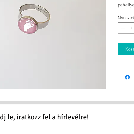
pehellye
Mennyis
Kosá
j le, iratkozz fel a hírlevélre!