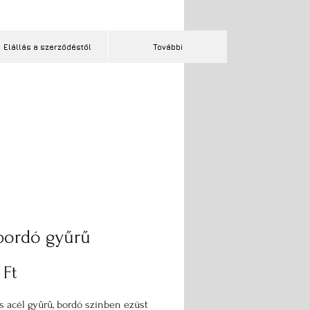
Elállás a szerződéstől
További
 bordó gyűrű
Ár
 Ft
 acél gyűrű, bordó színben ezüst 