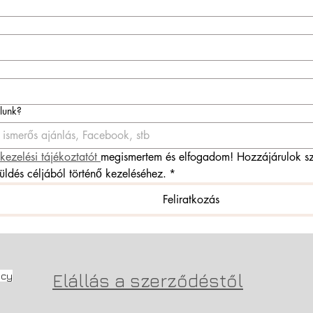
ólunk?
kezelési tájékoztatót 
megismertem és elfogadom! Hozzájárulok sz
küldés céljából történő kezeléséhez.
*
Feliratkozás
icy
Elállás a szerződéstől