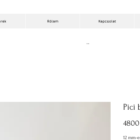
erek
Rólam
Kapcsolat
..
Pici
4800
12 mm-es