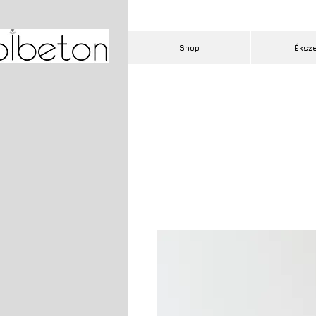
Shop
Éksz