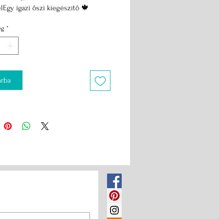
lEgy igazi őszi kiegészítő 🍁
ég
*
rba