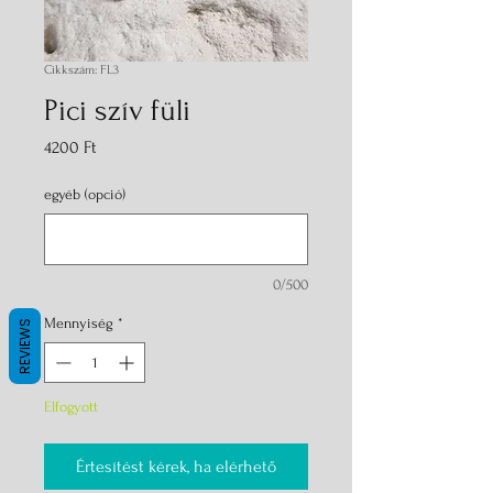
Cikkszám: FL3
Pici szív füli
Ár
4200 Ft
egyéb (opció)
0/500
Mennyiség
*
REVIEWS
Elfogyott
Értesítést kérek, ha elérhető