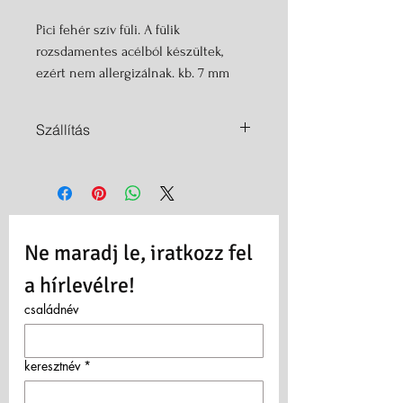
Pici fehér szív füli. A fülik
rozsdamentes acélból készültek,
ezért nem allergizálnak. kb. 7 mm
orvosi fém alapú bedugós fülbevaló
ezüst festéssel
Szállítás
Magyarország területén belül FOXPOST-
tal történik a szállítás. Ha készleten van a
termék egyből feladásra kerül,
amennyiben el kell a terméket készíteni,
úgy 1-2 napon belül feladjuk.
Ne maradj le, iratkozz fel 
Díja:
Foxpost automatába: 699 Ft
a hírlevélre!
Foxpost házhozszállítás: 1249 Ft
családnév
Külföld:
ajánlott, elsőbbségi levélként a Magyar
Postával
keresztnév
*