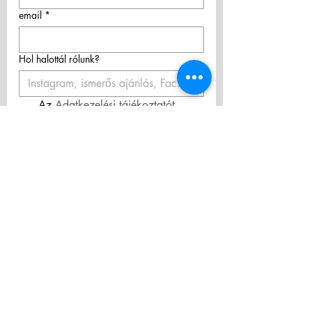
email
*
Hol halottál rólunk?
Az 
Adatkezelési tájékoztatót 
megismertem és elfogadom! 
Hozzájárulok személyes adataim 
hírlevélküldés céljából történő 
kezeléséhez.
*
Feliratkozás
ÁSZF/Terms & Conditions
Adatkezelési tájékoztató/Privacy Policy
Privacy Policy
Elállás a szerződéstől