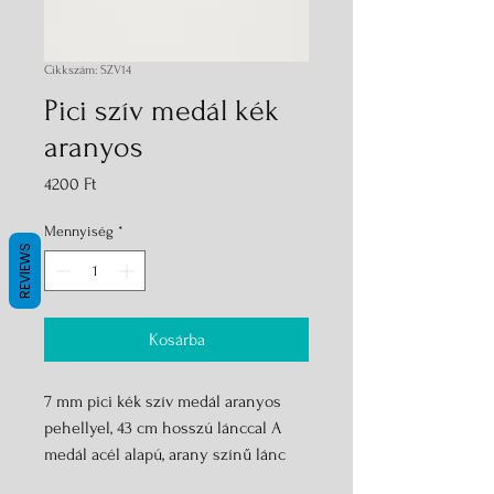
Cikkszám: SZV14
Pici szív medál kék
aranyos
Ár
4200 Ft
Mennyiség
*
REVIEWS
Kosárba
7 mm pici kék szív medál aranyos 
pehellyel, 43 cm hosszú lánccal A 
medál acél alapú, arany színű lánc 
nagyon jó minőségű, nem veszít a 