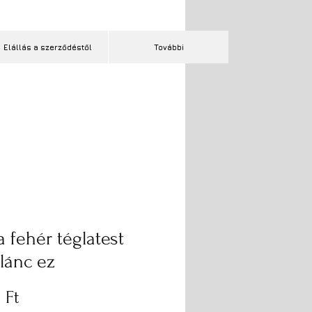
Elállás a szerződéstől
További
a fehér téglatest
lánc ez
Ár
 Ft