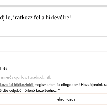
j le, iratkozz fel a hírlevélre!
ólunk?
kezelési tájékoztatót 
megismertem és elfogadom! Hozzájárulok sz
küldés céljából történő kezeléséhez.
*
Feliratkozás