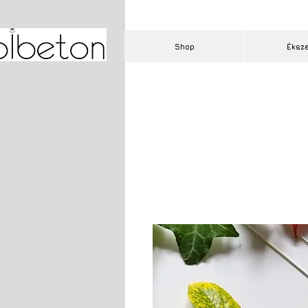
Shop
Éksz