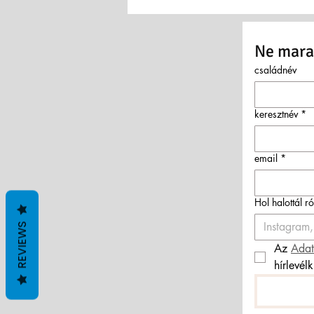
Ne marad
családnév
keresztnév
*
email
*
Hol halottál r
REVIEWS
Az 
Adat
hírlevél