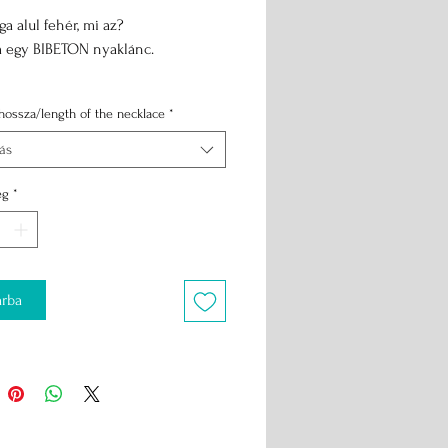
rga alul fehér, mi az?
m egy BIBETON nyaklánc.
yakláncméret közül lehet
hossza/length of the necklace
*
ni:
tás
ég
*
rba