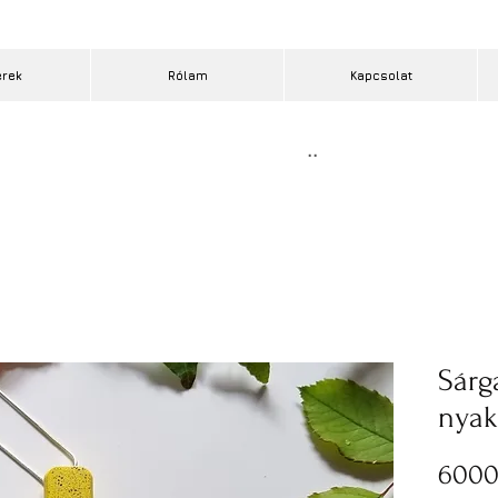
erek
Rólam
Kapcsolat
..
Sárg
nyak
6000