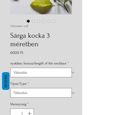
Cikkszám: wz8
Sárga kocka 3
méretben
Ár
6000 Ft
nyaklánc hossza/length of the necklace
*
REVIEWS
Típus/Type
*
Mennyiség
*