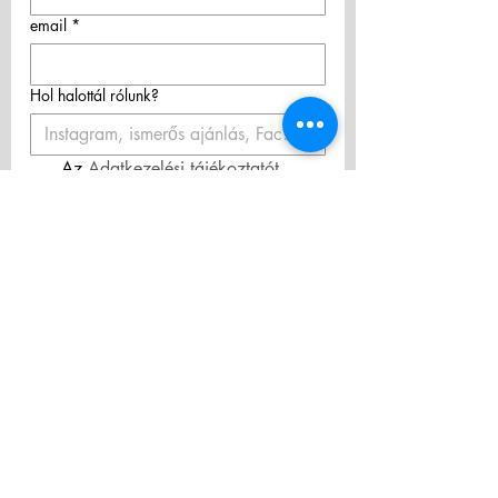
email
*
Hol halottál rólunk?
Az 
Adatkezelési tájékoztatót 
megismertem és elfogadom! 
Hozzájárulok személyes adataim 
hírlevélküldés céljából történő 
kezeléséhez.
*
Feliratkozás
ÁSZF/Terms & Conditions
Adatkezelési tájékoztató/Privacy Policy
Privacy Policy
Elállás a szerződéstől