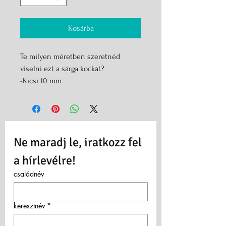
Kosárba
Te milyen méretben szeretnéd
viselni ezt a sárga kockát?
-Kicsi 10 mm
-Közepes 12mm
-Nagy kocka?
Ne maradj le, iratkozz fel 
a hírlevélre!
családnév
keresztnév
*