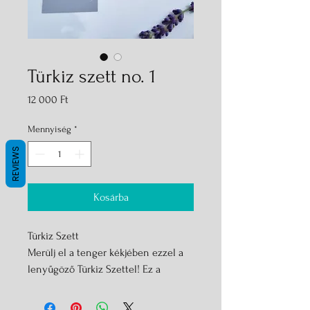
Türkiz szett no. 1
Ár
12 000 Ft
Mennyiség
*
REVIEWS
Kosárba
Türkiz Szett
Merülj el a tenger kékjében ezzel a
lenyűgöző Türkiz Szettel! Ez a
különleges ékszer szett az elegancia
és a modern dizájn tökéletes