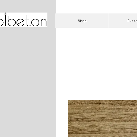
Shop
Éksz