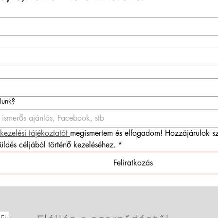
ólunk?
kezelési tájékoztatót 
megismertem és elfogadom! Hozzájárulok sz
küldés céljából történő kezeléséhez.
*
Feliratkozás
icy