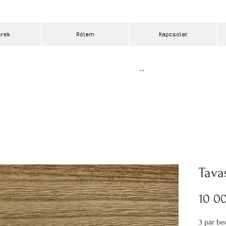
erek
Rólam
Kapcsolat
..
Tavas
10 00
3 pár be