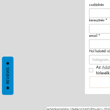
családnév
keresztnév
*
email
*
Hol halottál r
Az 
Adat
REVIEWS
hírlevél
Adatkezelési tájékoztató/Privacy Pol