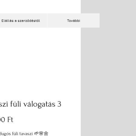
Elállás a szerződéstől
További
zi füli válogatás 3
Ár
0 Ft
dugós füli tavaszi 🌱🌸🌼