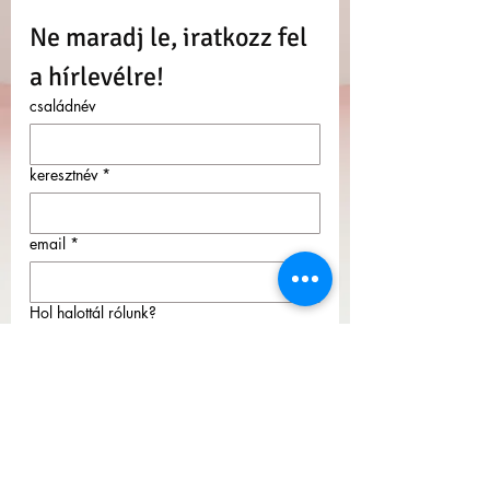
Ne maradj le, iratkozz fel 
a hírlevélre!
családnév
keresztnév
*
email
*
Hol halottál rólunk?
Az 
Adatkezelési tájékoztatót 
megismertem és elfogadom! 
Hozzájárulok személyes adataim 
hírlevélküldés céljából történő 
kezeléséhez.
*