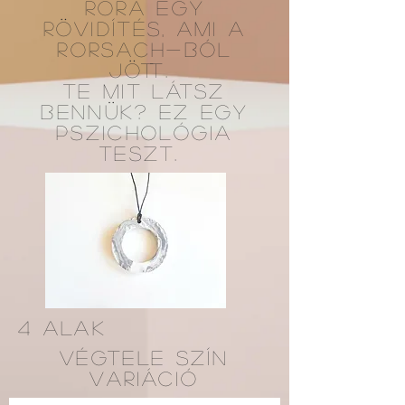
RORA egy
rövidítés, ami a
Rorsach-ból
jött.
Te mit látsz
bennük? Ez egy
pszichológia
teszt.
4 alak
VÉGTELE SZÍN
VARIÁCIÓ